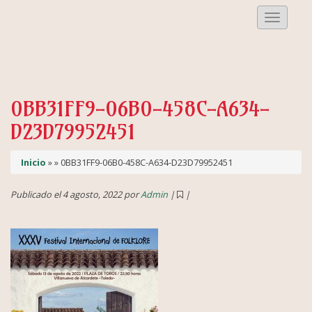
Despleg
Menu
0BB31FF9-06B0-458C-A634-
D23D79952451
Inicio
» » 0BB31FF9-06B0-458C-A634-D23D79952451
Publicado el 4 agosto, 2022 por
Admin
|
|