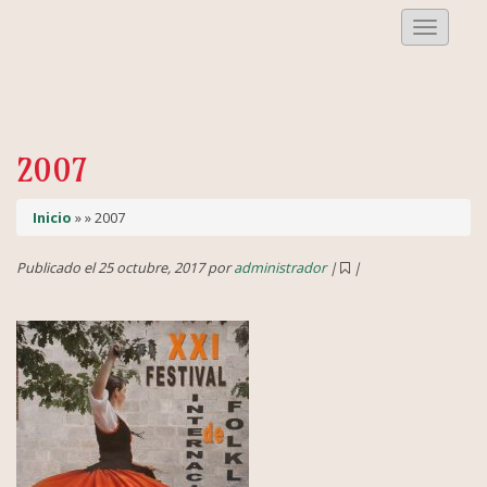
Despleg
Menu
2007
Inicio
» » 2007
Publicado el 25 octubre, 2017 por
administrador
|
|