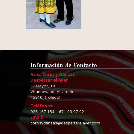
Información de Contacto
Asoc. Coros y Danzas
Despertar el Ayer
C/ Mayor, 19
Villanueva de Alcardete
45810 (Toledo)
Teléfonos:
925 167 154 – 671 93 97 92
Email:
corosydanzas@despertarelayer.com