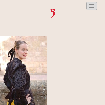
Despleg
5
Menu