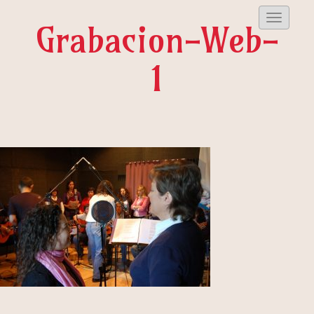
Despleg
Grabacion-Web-
Menu
1