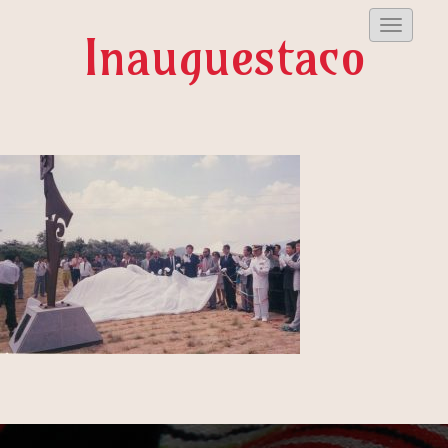
Despleg
Inauguestaco
Menu