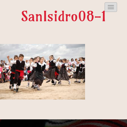
Despleg
SanIsidro08-1
Menu