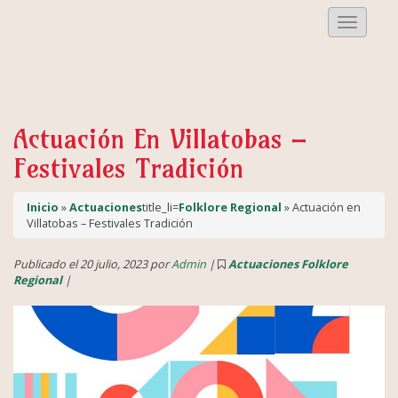
Despleg
Menu
Actuación En Villatobas –
Festivales Tradición
Inicio
»
Actuaciones
title_li=
Folklore Regional
» Actuación en
Villatobas – Festivales Tradición
Publicado el 20 julio, 2023 por
Admin
|
Actuaciones
Folklore
Regional
|